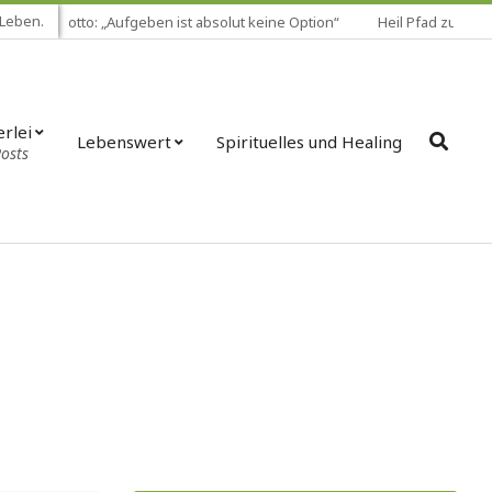
 Leben.
Lebensmotto: „Aufgeben ist absolut keine Option“
Heil Pfad zur inn
erlei
Lebenswert
Spirituelles und Healing
Posts