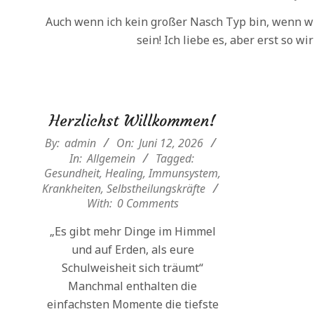
17
Auch wenn ich kein großer Nasch Typ bin, wenn 
sein! Ich liebe es, aber erst so wir
Herzlichst Willkommen!
2026-
By:
admin
On:
Juni 12, 2026
06-
In:
Allgemein
Tagged:
Gesundheit
,
Healing
,
Immunsystem
,
12
Krankheiten
,
Selbstheilungskräfte
With:
0 Comments
„Es gibt mehr Dinge im Himmel
und auf Erden, als eure
Schulweisheit sich träumt“
Manchmal enthalten die
einfachsten Momente die tiefste