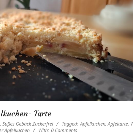
lkuchen- Tarte
,
Süßes Gebäck Zuckerfrei
Tagged:
Apfelkuchen
,
Apfeltarte
,
W
er Apfelkuchen
With:
0 Comments