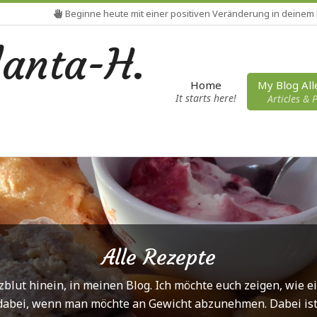
Beginne heute mit einer positiven Veränderung in deinem
Mein L
lanta-H.
My Blog All
Home
It starts here!
Articles & 
Alle Rezepte
erzblut hinein, in meinen Blog. Ich möchte euch zeigen, wie e
abei, wenn man möchte an Gewicht abzunehmen. Dabei ist es