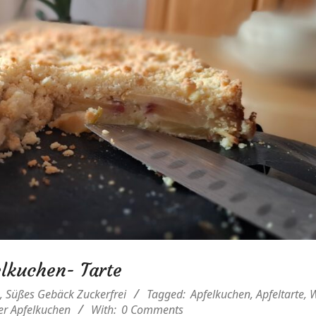
lkuchen- Tarte
,
Süßes Gebäck Zuckerfrei
Tagged:
Apfelkuchen
,
Apfeltarte
,
W
er Apfelkuchen
With:
0 Comments