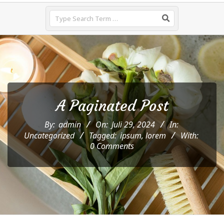
Menu
Search
A Paginated Post
By:
admin
On:
Juli 29, 2024
In:
Uncategorized
Tagged:
ipsum
,
lorem
With:
0 Comments