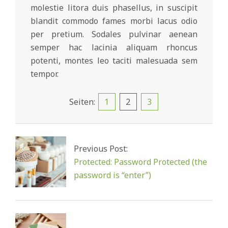
molestie litora duis phasellus, in suscipit
blandit commodo fames morbi lacus odio
per pretium. Sodales pulvinar aenean
semper hac lacinia aliquam rhoncus
potenti, montes leo taciti malesuada sem
tempor.
Seiten:
1
2
3
2024-
07-
29
Previous Post:
Protected: Password Protected (the
password is “enter”)