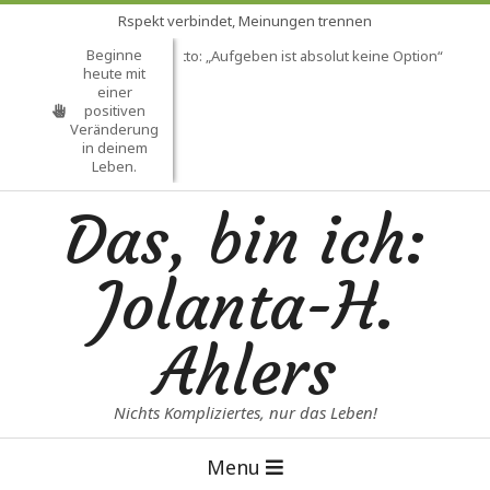
Skip
Rspekt verbindet, Meinungen trennen
to
Beginne
Mein Lebensmotto: „Aufgeben ist absolut keine Option“
He
content
heute mit
einer
positiven
Veränderung
in deinem
Leben.
Das, bin ich:
Jolanta-H.
Ahlers
Nichts Kompliziertes, nur das Leben!
Primary
Menu
Navigation