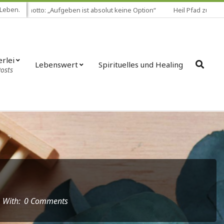
 Leben.
Lebensmotto: „Aufgeben ist absolut keine Option“
Heil Pfad zur inn
erlei
Lebenswert
Spirituelles und Healing
Posts
With:
0 Comments