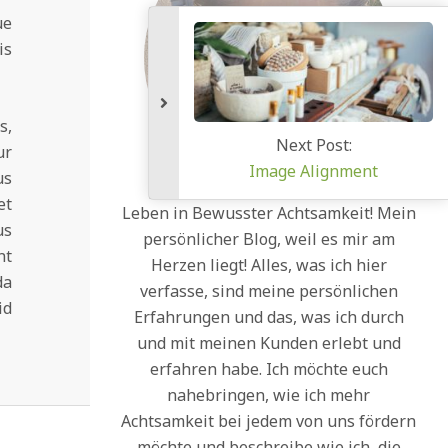
ue
is
s,
Next Post:
ur
Image Alignment
us
et
Leben in Bewusster Achtsamkeit! Mein
us
persönlicher Blog, weil es mir am
nt
Herzen liegt! Alles, was ich hier
da
verfasse, sind meine persönlichen
id
Erfahrungen und das, was ich durch
und mit meinen Kunden erlebt und
erfahren habe. Ich möchte euch
nahebringen, wie ich mehr
Achtsamkeit bei jedem von uns fördern
möchte und beschreibe wie ich, die