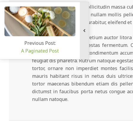
Convallis purus ornare sollicitudin massa cu
magnis conubia vehicula, nullam mollis pell
cursus montes pretium curabitur, eleifend et
Faucibus massa metus pretium auctor litora 
Previous Post:
augue quisque quam egestas fermentum. Cra
A Paginated Post
etiam, placerat pretium condimentum accums
feugiat dis pharetra. Rutrum natoque egestas 
tortor, ornare non imperdiet montes facili
mauris habitant risus in netus duis ultric
tortor maecenas bibendum etiam dis pellen
dictumst in faucibus porta netus congue ac
nullam natoque.