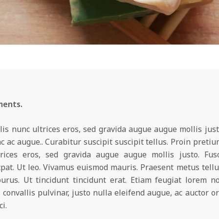
ments.
lis nunc ultrices eros, sed gravida augue augue mollis just
ac augue.. Curabitur suscipit suscipit tellus. Proin pretiu
trices eros, sed gravida augue augue mollis justo. Fus
pat. Ut leo. Vivamus euismod mauris. Praesent metus tellu
rus. Ut tincidunt tincidunt erat. Etiam feugiat lorem n
onvallis pulvinar, justo nulla eleifend augue, ac auctor or
i.