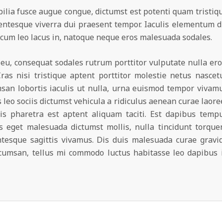
bilia fusce augue congue, dictumst est potenti quam tristiq
entesque viverra dui praesent tempor. Iaculis elementum d
 cum leo lacus in, natoque neque eros malesuada sodales.
eu, consequat sodales rutrum porttitor vulputate nulla ero
s nisi tristique aptent porttitor molestie netus nascet
an lobortis iaculis ut nulla, urna euismod tempor vivam
leo sociis dictumst vehicula a ridiculus aenean curae laore
sis pharetra est aptent aliquam taciti. Est dapibus temp
es eget malesuada dictumst mollis, nulla tincidunt torque
tesque sagittis vivamus. Dis duis malesuada curae gravi
cumsan, tellus mi commodo luctus habitasse leo dapibus 