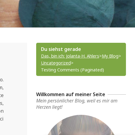
Du siehst gerade
Das, bin ich: Jolanta-H. Ahlers
>
My Blog
>
Uncategorized
>
Testing Comments (Paginated)
o.
m,
Willkommen auf meiner Seite
ce
Mein persönlicher Blog, weil es mir am
s,
Herzen liegt!
on
ci